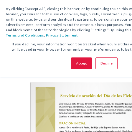
By clicking “Accept All”, closing this banner, or by continuing to use this 
banner, you consent to the use of cookies, tags, pixels, social media plug
on this website, by us and our third-party partners, to personalize your 
DESCARGA GRATUITA:
SERVICIO DE ORACIÓ
advertisements, perform analytics and for other business purposes. Yo
and block some of these technologies by clicking “Settings.” By using this
Terms and Conditions
,
Privacy Statement.
COMPARTA ESTA OFERTA:
If you decline, your information won’t be tracked when you visit this 
will be used in your browser to remember your preference not to be 
Servicio de oración del
Día de los
Accept
Decline
Difuntos