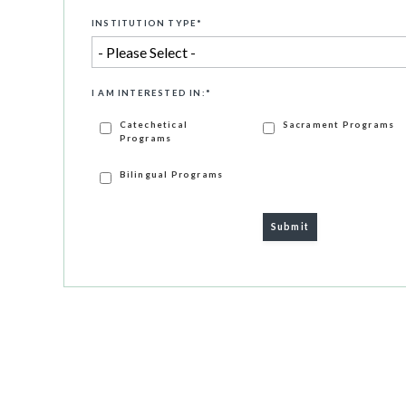
INSTITUTION TYPE
*
I AM INTERESTED IN:
*
Catechetical
Sacrament Programs
Programs
Bilingual Programs