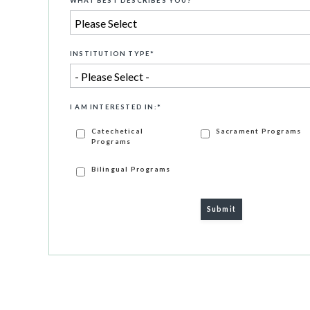
WHAT BEST DESCRIBES YOU?
*
INSTITUTION TYPE
*
I AM INTERESTED IN:
*
Catechetical
Sacrament Programs
Programs
Bilingual Programs