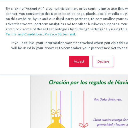
By clicking “Accept All”, closing this banner, or by continuing to use this 
banner, you consent to the use of cookies, tags, pixels, social media plug
on this website, by us and our third-party partners, to personalize your 
DESCARGA GRATUITA:
ESTAMPA DE ORACIÓ
advertisements, perform analytics and for other business purposes. Yo
and block some of these technologies by clicking “Settings.” By using this
Terms and Conditions
,
Privacy Statement.
COMPARTA ESTA OFERTA:
If you decline, your information won’t be tracked when you visit this 
will be used in your browser to remember your preference not to be 
Oración por los regalos de Navi
Accept
Decline