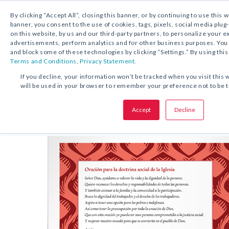
By clicking “Accept All”, closing this banner, or by continuing to use this 
banner, you consent to the use of cookies, tags, pixels, social media plug
on this website, by us and our third-party partners, to personalize your 
DESCARGA GRATUITA:
ESTAMPA DE ORACIÓ
advertisements, perform analytics and for other business purposes. Yo
and block some of these technologies by clicking “Settings.” By using this
Terms and Conditions
,
Privacy Statement.
COMPARTA ESTA OFERTA:
If you decline, your information won’t be tracked when you visit this 
will be used in your browser to remember your preference not to be 
Estampa de oración
Oración por 
Accept
Decline
doctrina social de la Iglesia