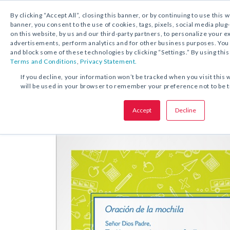
By clicking “Accept All”, closing this banner, or by continuing to use this 
banner, you consent to the use of cookies, tags, pixels, social media plug
on this website, by us and our third-party partners, to personalize your 
DESCARGA GRATUITA:
ESTAMPA DE ORACIÓ
advertisements, perform analytics and for other business purposes. Yo
and block some of these technologies by clicking “Settings.” By using this
Terms and Conditions
,
Privacy Statement.
COMPARTA ESTA OFERTA:
If you decline, your information won’t be tracked when you visit this 
will be used in your browser to remember your preference not to be 
Estampa de
Oración de la mochi
Accept
Decline