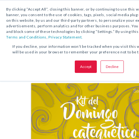
By clicking “Accept All”, closing this banner, or by continuing to use this 
banner, you consent to the use of cookies, tags, pixels, social media plug
on this website, by us and our third-party partners, to personalize your 
DESCARGA GRATUITA:
KIT
advertisements, perform analytics and for other business purposes. Yo
and block some of these technologies by clicking “Settings.” By using this
Terms and Conditions
,
Privacy Statement.
COMPARTA ESTA OFERTA:
If you decline, your information won’t be tracked when you visit this 
will be used in your browser to remember your preference not to be 
Kit del
Domingo catequético
Accept
Decline