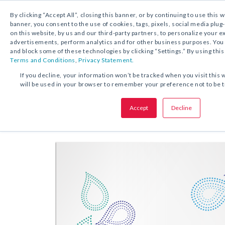
By clicking “Accept All”, closing this banner, or by continuing to use this 
banner, you consent to the use of cookies, tags, pixels, social media plug
on this website, by us and our third-party partners, to personalize your 
DESCARGA GRATUITA:
ESTAMPA DE ORACIÓ
advertisements, perform analytics and for other business purposes. Yo
and block some of these technologies by clicking “Settings.” By using this
Terms and Conditions
,
Privacy Statement.
COMPARTA ESTA OFERTA:
If you decline, your information won’t be tracked when you visit this 
will be used in your browser to remember your preference not to be 
Estampa de oración
Oración por 
Accept
Decline
bautizados