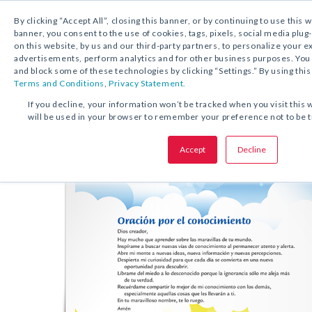
By clicking “Accept All”, closing this banner, or by continuing to use this 
banner, you consent to the use of cookies, tags, pixels, social media plug
on this website, by us and our third-party partners, to personalize your 
DESCARGA GRATUITA:
ESTAMPA DE ORACIÓ
advertisements, perform analytics and for other business purposes. Yo
and block some of these technologies by clicking “Settings.” By using this
Terms and Conditions
,
Privacy Statement.
COMPARTA ESTA OFERTA:
If you decline, your information won’t be tracked when you visit this 
will be used in your browser to remember your preference not to be 
Estampa de oración
Por el conoc
Accept
Decline