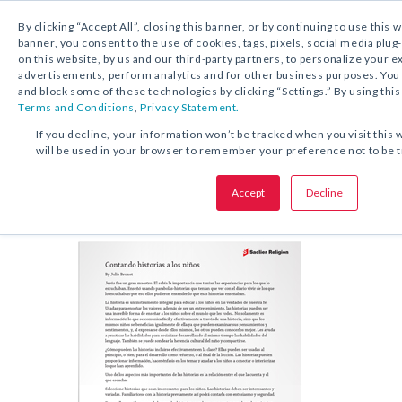
By clicking “Accept All”, closing this banner, or by continuing to use this 
banner, you consent to the use of cookies, tags, pixels, social media plug
on this website, by us and our third-party partners, to personalize your 
DESCARGA GRATUITA:
ARTÍCULO DE APOY
advertisements, perform analytics and for other business purposes. Yo
and block some of these technologies by clicking “Settings.” By using this
Terms and Conditions
,
Privacy Statement.
COMPARTA ESTA OFERTA:
If you decline, your information won’t be tracked when you visit this 
will be used in your browser to remember your preference not to be 
Artículo de apoyo
Contando histo
Accept
Decline
niños