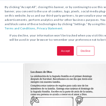
By clicking “Accept All”, closing this banner, or by continuing to use this 
banner, you consent to the use of cookies, tags, pixels, social media plug
on this website, by us and our third-party partners, to personalize your 
DESCARGA GRATUITA:
ACTIVIDAD
advertisements, perform analytics and for other business purposes. Yo
and block some of these technologies by clicking “Settings.” By using this
Terms and Conditions
,
Privacy Statement.
COMPARTA ESTA OFERTA:
If you decline, your information won’t be tracked when you visit this 
will be used in your browser to remember your preference not to be 
Actividad
Los dones de Dios
Accept
Decline