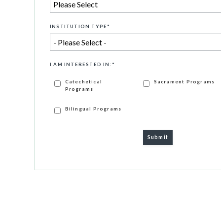
INSTITUTION TYPE
*
I AM INTERESTED IN:
*
Catechetical
Sacrament Programs
Programs
Bilingual Programs