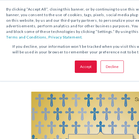
By clicking “Accept All”, closing this banner, or by continuing to use this 
banner, you consent to the use of cookies, tags, pixels, social media plug
on this website, by us and our third-party partners, to personalize your 
DESCARGA GRATUITA:
KIT
advertisements, perform analytics and for other business purposes. Yo
and block some of these technologies by clicking “Settings.” By using this
Terms and Conditions
,
Privacy Statement.
COMPARTA ESTA OFERTA:
If you decline, your information won’t be tracked when you visit this 
will be used in your browser to remember your preference not to be 
Kit de recursos
Santos católicos 
Accept
Decline
festividades en junio