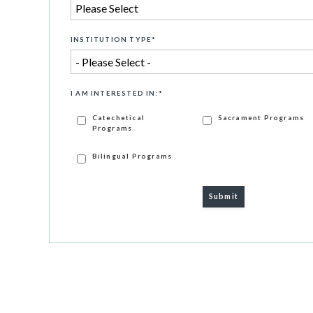
INSTITUTION TYPE
*
I AM INTERESTED IN:
*
Catechetical
Sacrament Programs
Programs
Bilingual Programs