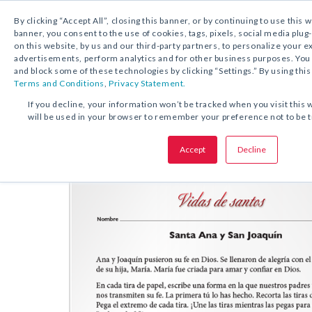
By clicking “Accept All”, closing this banner, or by continuing to use this 
banner, you consent to the use of cookies, tags, pixels, social media plug
on this website, by us and our third-party partners, to personalize your 
DESCARGA GRATUITA:
ACTIVIDAD
advertisements, perform analytics and for other business purposes. Yo
and block some of these technologies by clicking “Settings.” By using this
Terms and Conditions
,
Privacy Statement.
COMPARTA ESTA OFERTA:
If you decline, your information won’t be tracked when you visit this 
will be used in your browser to remember your preference not to be 
Actividad
Santos Ana y Joaquín
Accept
Decline