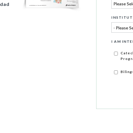
idad
INSTITUT
I AM INTE
Catec
Progr
Bilin