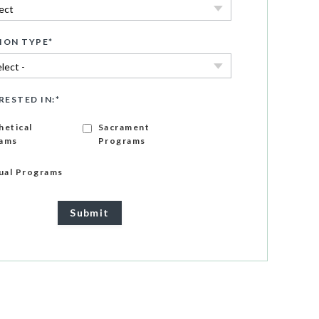
ION TYPE
*
RESTED IN:
*
hetical
Sacrament
ams
Programs
gual Programs