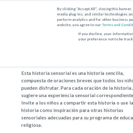
By clicking “Accept All”, closing this banner
media plug-ins, and similar technologies on
perform analytics and for other business pu
website, you agree to our
Terms and Condit
DESCARGA GRATUITA:
ACTIVIDAD
If you decline, your informatio
your preference not to be trac
Actividad
Creación: Una h
Esta historia sensorial es una historia sencilla,
compuesta de oraciones breves que todos los niñ
pueden disfrutar. Para cada oración de la historia,
sugiere una experiencia sensorial correspondiente
Invite a los niños a compartir esta historia o use l
historia como inspiración para otras historias
sensoriales adecuadas para su programa de educ
religiosa.