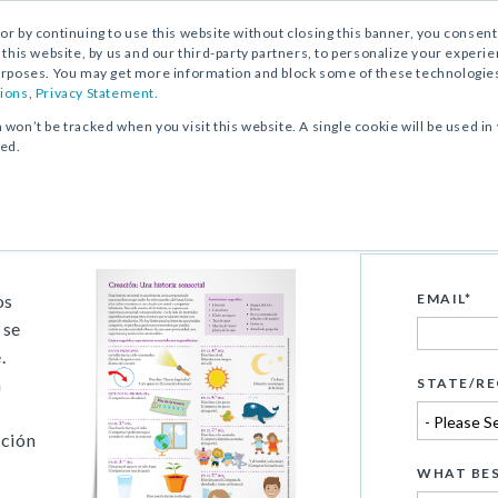
, or by continuing to use this website without closing this banner, you consent 
 this website, by us and our third-party partners, to personalize your exper
rposes. You may get more information and block some of these technologies b
ions
,
Privacy Statement.
n won’t be tracked when you visit this website. A single cookie will be used
ked.
istoria sensorial
os
EMAIL
*
 se
.
a
STATE/RE
ación
WHAT BES