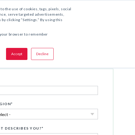
1.800.221.5175
to the use of cookies, tags, pixels, social
ience, serve targeted advertisements,
y clicking “Settings.” By using this
COMPARTA ESTA OFERTA:
 in your browser to remember
Accept
Decline
Descargar ahora
GION
*
T DESCRIBES YOU?
*